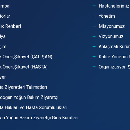
umsal
Hastanelerimiz
orlar
Yönetim
ık Rehberi
Misyonumuz
ya
Vizyonumuz
işim
Anlaşmalı Kuru
k,Öneri,Şikayet (ÇALIŞAN)
Kalite Yönetim 
k,Öneri,Şikayet (HASTA)
Organizasyon 
yer
a Ziyaretleri Talimatları
idoğan Yoğun Bakım Ziyaretçi
a Hakları ve Hasta Sorumlulukları
kin Yoğun Bakım Ziyaretçi Giriş Kuralları