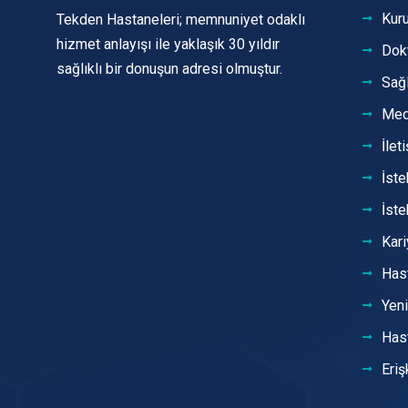
Kur
Tekden Hastaneleri; memnuniyet odaklı
hizmet anlayışı ile yaklaşık 30 yıldır
Dokt
sağlıklı bir donuşun adresi olmuştur.
Sağl
Med
İlet
İste
İste
Kari
Hast
Yen
Hast
Eriş