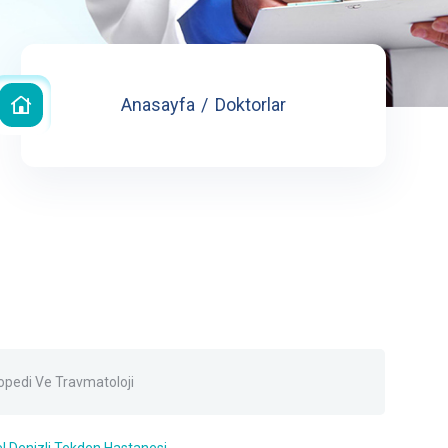
Anasayfa
Doktorlar
opedi Ve Travmatoloji
l Denizli Tekden Hastanesi