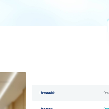
Uzmanlık
Ort
Hastane
Öze