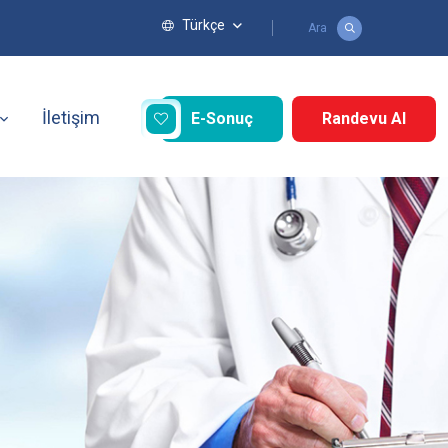
Türkçe
Ara
İletişim
E-Sonuç
Randevu Al