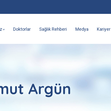
z
Doktorlar
Sağlık Rehberi
Medya
Kariyer
hmut Argün